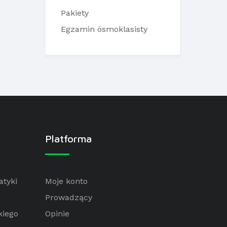
Pakiety
Egzamin ósmoklasisty
Platforma
tyki
Moje konto
Prowadzący
kiego
Opinie