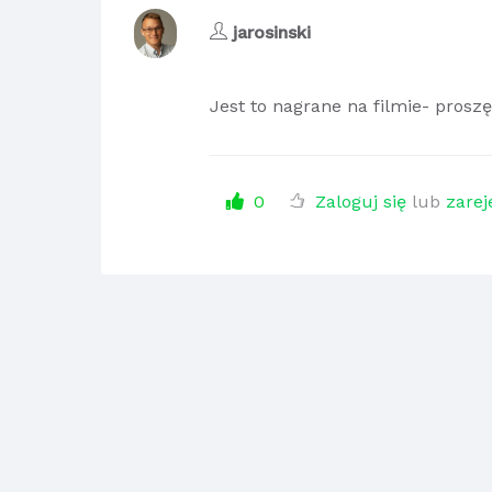
jarosinski
Jest to nagrane na filmie- prosz
0
Zaloguj się
lub
zarej