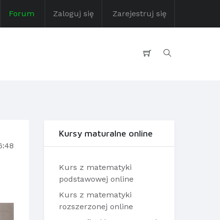
Forum
Zaloguj się
Zarejestruj się
Kursy maturalne online
6:48
Kurs z matematyki
podstawowej online
Kurs z matematyki
rozszerzonej online