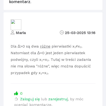
komentarz.
Maria
25-03-2025 13:16
Dla ∆>0 są dwa
różne
pierwiastki x₁≠x₂.
Natomiast dla ∆=0 jest jeden pierwiastek
podwójny, czyli x₁=x₂. Tutaj w treści zadania
nie ma słowa "różne", więc można dopuścić
przypadek gdy x₁=x₂.
0
Zaloguj się
lub
zarejestruj
, by móc
oceniać komentarze.