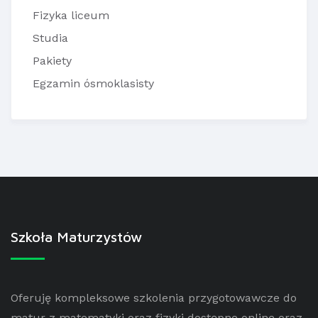
Fizyka liceum
Studia
Pakiety
Egzamin ósmoklasisty
Szkoła Maturzystów
Oferuję kompleksowe szkolenia przygotowawcze do
matur z matematyki oraz fizyki dostępne online oraz