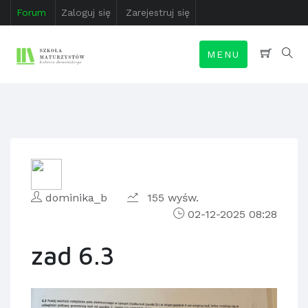
Forum
Zaloguj się
Zarejestruj się
MENU
dominika_b
155 wyśw.
02-12-2025 08:28
zad 6.3