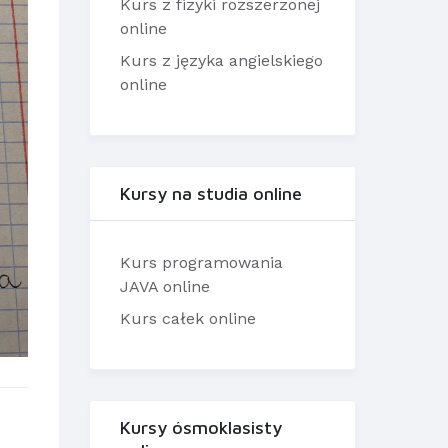
Kurs z fizyki rozszerzonej
online
Kurs z języka angielskiego
online
Kursy na studia online
Kurs programowania
JAVA online
Kurs całek online
Kursy ósmoklasisty