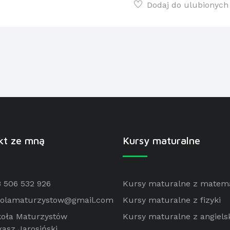
Dodaj do ulubionych
kt ze mną
Kursy maturalne
 506 532 926
Kursy maturalne z matema
kolamaturzystow@gmail.com
Kursy maturalne z fizyki
oła Maturzystów
Kursy maturalne z angiels
asz Jarosiński