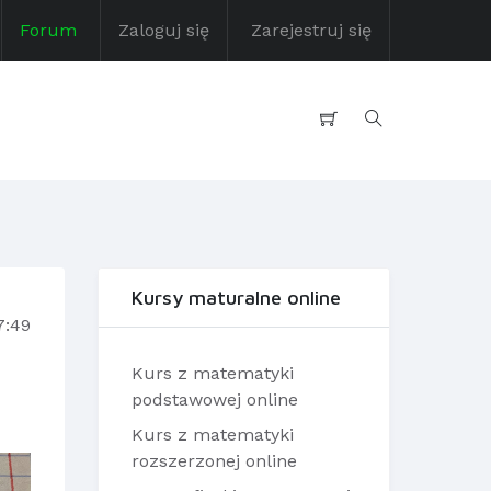
Forum
Zaloguj się
Zarejestruj się
Kursy maturalne online
7:49
Kurs z matematyki
podstawowej online
Kurs z matematyki
rozszerzonej online