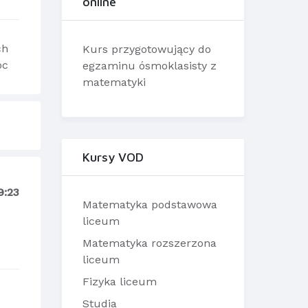
online
ch
Kurs przygotowujący do
oc
egzaminu ósmoklasisty z
matematyki
Kursy VOD
9:23
Matematyka podstawowa
liceum
Matematyka rozszerzona
liceum
Fizyka liceum
Studia